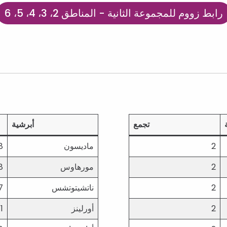
رابط زووم للمجموعة الثانية - المناطق 2، 3، 4، 5، 6
تجمع
أبرشية
2
ماديسون
8
2
مورهاوس
8
2
ناتشيتوتشس
7
2
أورلينز
1