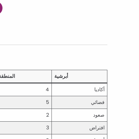
أبرشية
المنطقة
أكاديا
4
فضائي
5
صعود
2
افتراض
3