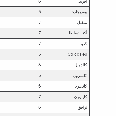
أفوييل
6
بيوريجارد
5
بينفيل
7
أكثر تسلطا
7
كدو
7
5
Calcasieu
كالدويل
8
كاميرون
5
كاتاهولا
6
كليبورن
7
توافق
6