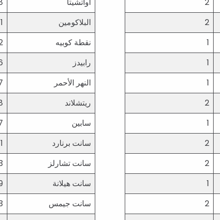
2
أواتشيتا
8
2
البلاكومين
1
1
نقطة كوبيه
2
1
رابيدز
6
1
النهر الأحمر
7
2
ريتشلاند
8
1
سابين
7
2
سانت برنارد
1
2
سانت تشارلز
3
1
سانت هيلانة
9
2
سانت جيمس
3